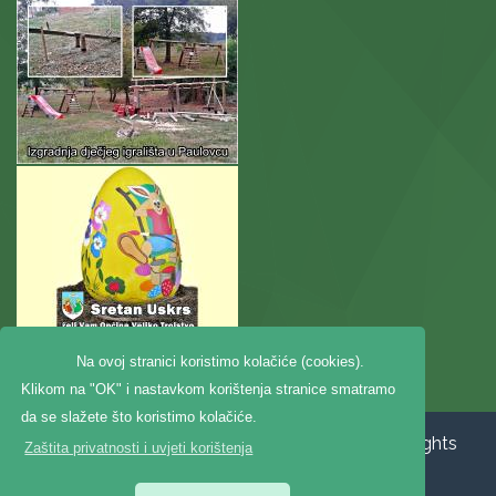
Na ovoj stranici koristimo kolačiće (cookies).
Klikom na "OK" i nastavkom korištenja stranice smatramo
da se slažete što koristimo kolačiće.
Copyright ©2020. Općina Veliko Trojstvo, All Rights
Zaštita privatnosti i uvjeti korištenja
Reserved |
Zaštita privatnosti
|
Digitalna