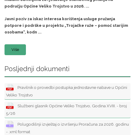
području Općine Veliko Trojstvo u 2026. ...
Javni poziv za iskaz interesa korištenja usluge pružanja
potpore i podrške u projektu „Trojačke ruže – pomoć starijim
osobama“, kodn ...
Više
Posljednji dokumenti
Pravilnik o provedbi postupka jednostavne nabave u Općini
Veliko Trojstvo
Službeni glasnik Općine Veliko Trojstvo, Godina XVIII. - broj
5/26
Polugodišnji izvještaj o izvršenju Proračuna za 2026. godinu
- .xml format