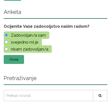
Anketa
Ocijenite Vaše zadovoljstvo našim radom?
Zadovoljan/a sam
svejedno mi je
nisam zadovoljan/a
Pretraživanje