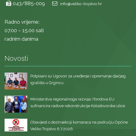
043/885-009
info@veliko-trojstvo.hr
Radno vrijeme:
07.00 – 15.00 sati
radnim danima
Novosti
Potpisani su Ugovori za uređenje i opremanje dječjeg
igrališta u Grgincu
Ministarstva regionalnoga razvoja i fondova EU
sufinancira radove rekonstrukcije Kolodovorske ulice
Obavijest o dezinsekciji komaraca na području Općine
Veliko Trojstvo 6.7.2026.