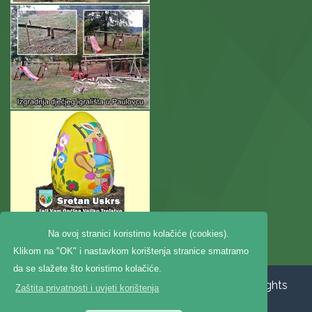
Na ovoj stranici koristimo kolačiće (cookies).
Klikom na "OK" i nastavkom korištenja stranice smatramo
da se slažete što koristimo kolačiće.
Copyright ©2020. Općina Veliko Trojstvo, All Rights
Zaštita privatnosti i uvjeti korištenja
Reserved |
Zaštita privatnosti
|
Digitalna