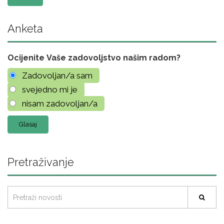
Anketa
Ocijenite Vaše zadovoljstvo našim radom?
Zadovoljan/a sam
svejedno mi je
nisam zadovoljan/a
Pretraživanje