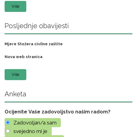
Više
Posljednje obavijesti
Mjere Stožera civilne zaštite
Nova web stranica
Više
Anketa
Ocijenite Vaše zadovoljstvo našim radom?
Zadovoljan/a sam
svejedno mi je