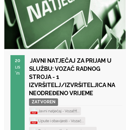
JAVNI NATJEČAJ ZA PRIJAM U
20
LIS
SLUŽBU: VOZAČ RADNOG
'21
STROJA - 1
IZVRŠITELJ/IZVRŠITELJICA NA
NEODREĐENO VRIJEME
ZATVOREN
Javni natječaj - Voza...
Upute i obavijesti - Vozač...