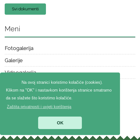
Svi dokumenti
Meni
Fotogalerija
Galerije
Videogalerija
Na ovoj stranici koristimo kolačiće (cookies).
Klikom na "OK" i nastavkom korištenja stranice smatramo
da se slažete što koristimo kolačiće.
Zaštita privatnosti i uvjeti korištenja
OK