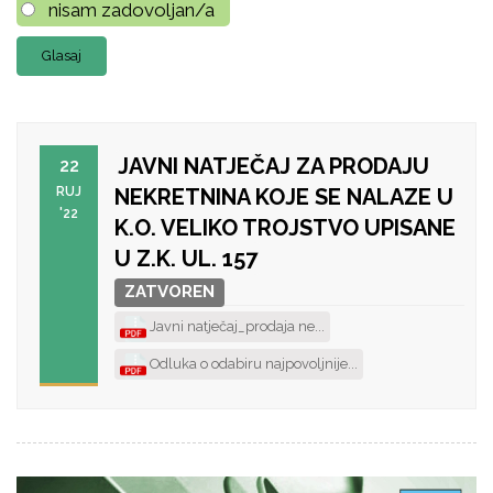
nisam zadovoljan/a
JAVNI NATJEČAJ ZA PRODAJU
22
RUJ
NEKRETNINA KOJE SE NALAZE U
'22
K.O. VELIKO TROJSTVO UPISANE
U Z.K. UL. 157
ZATVOREN
Javni natječaj_prodaja ne...
Odluka o odabiru najpovoljnije...