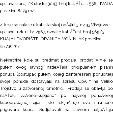
upisana u broj ZK uloška 3043, broj kat. ÄŤest. 556 LIVADA
površine 8279 m2.
4. koje se nalaze u katastarskoj opÄ‡ini 301493 Višnjevac
upisane u zk. ul. br. 2967, oznake kat. ÄŤest. broj 569/5
KUÄ†A I DVORIŠTE, ORANICA, VOÄ†NJAK površine
25.730 m2.
Nekretnine koje su predmet prodaje, prodati Ä‡e se
putem ovog javnog natjeÄŤaja prikupljanjem pisanih
ponuda (postupak putem kojeg zainteresirani ponuditelji
svoje ponude dostavljaju na adresu OpÄ‡ine Veliko
Trojstvo u zatvorenoj omotnici). Prodaja se obavlja po
naÄŤelu „viÄ‘eno-kupljeno“ po najvišoj ponuÄ‘enoj
kupoprodajnoj cijeni, što iskljuÄŤuje sve naknadne
prigovore kupca. Sudjelovati na Javnom natjeÄŤaju