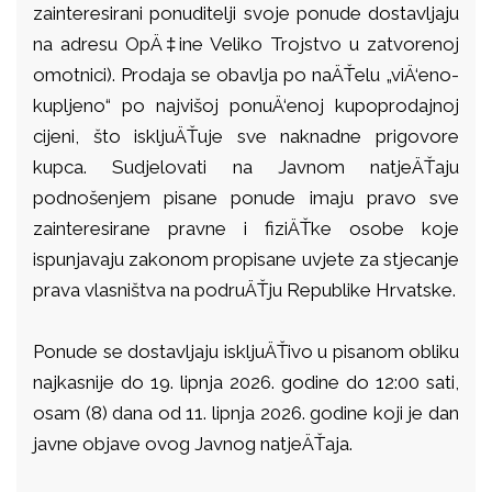
zainteresirani ponuditelji svoje ponude dostavljaju
na adresu OpÄ‡ine Veliko Trojstvo u zatvorenoj
omotnici). Prodaja se obavlja po naÄŤelu „viÄ‘eno-
kupljeno“ po najvišoj ponuÄ‘enoj kupoprodajnoj
cijeni, što iskljuÄŤuje sve naknadne prigovore
kupca. Sudjelovati na Javnom natjeÄŤaju
podnošenjem pisane ponude imaju pravo sve
zainteresirane pravne i fiziÄŤke osobe koje
ispunjavaju zakonom propisane uvjete za stjecanje
prava vlasništva na podruÄŤju Republike Hrvatske.
Ponude se dostavljaju iskljuÄŤivo u pisanom obliku
najkasnije do 19. lipnja 2026. godine do 12:00 sati,
osam (8) dana od 11. lipnja 2026. godine koji je dan
javne objave ovog Javnog natjeÄŤaja.