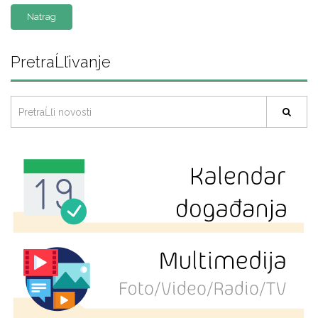
Natrag
PretraĹľivanje