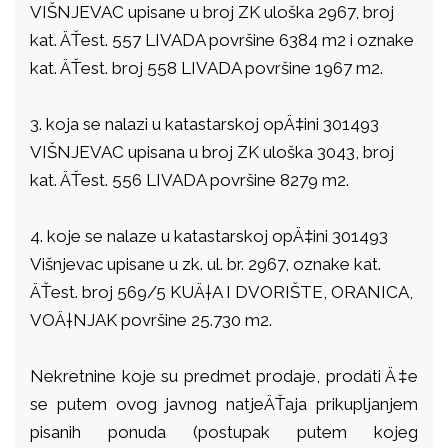
VIŠNJEVAC upisane u broj ZK uloška 2967, broj
kat. ÄŤest. 557 LIVADA površine 6384 m2 i oznake
kat. ÄŤest. broj 558 LIVADA površine 1967 m2.
3. koja se nalazi u katastarskoj opÄ‡ini 301493
VIŠNJEVAC upisana u broj ZK uloška 3043, broj
kat. ÄŤest. 556 LIVADA površine 8279 m2.
4. koje se nalaze u katastarskoj opÄ‡ini 301493
Višnjevac upisane u zk. ul. br. 2967, oznake kat.
ÄŤest. broj 569/5 KUÄ†A I DVORIŠTE, ORANICA,
VOÄ†NJAK površine 25.730 m2.
Nekretnine koje su predmet prodaje, prodati Ä‡e
se putem ovog javnog natjeÄŤaja prikupljanjem
pisanih ponuda (postupak putem kojeg