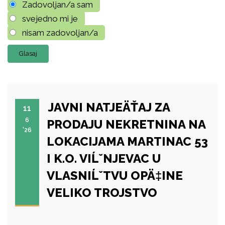
Zadovoljan/a sam
svejedno mi je
nisam zadovoljan/a
JAVNI NATJEÄŤAJ ZA
11
6
PRODAJU NEKRETNINA NA
'26
LOKACIJAMA MARTINAC 53
I K.O. VIĹˇNJEVAC U
VLASNIĹˇTVU OPÄ‡INE
VELIKO TROJSTVO