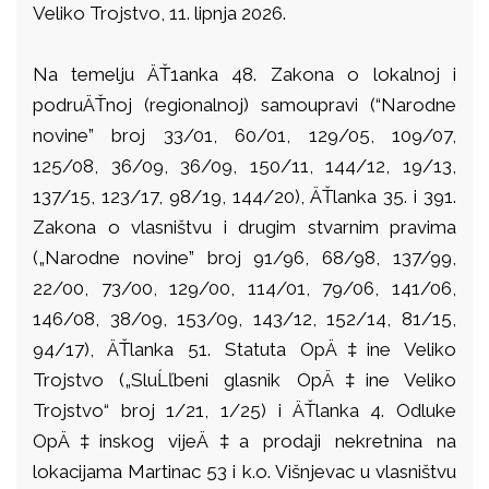
Veliko Trojstvo, 11. lipnja 2026.
Na temelju ÄŤ1anka 48. Zakona o lokalnoj i
podruÄŤnoj (regionalnoj) samoupravi (“Narodne
novine” broj 33/01, 60/01, 129/05, 109/07,
125/08, 36/09, 36/09, 150/11, 144/12, 19/13,
137/15, 123/17, 98/19, 144/20), ÄŤlanka 35. i 391.
Zakona o vlasništvu i drugim stvarnim pravima
(„Narodne novine” broj 91/96, 68/98, 137/99,
22/00, 73/00, 129/00, 114/01, 79/06, 141/06,
146/08, 38/09, 153/09, 143/12, 152/14, 81/15,
94/17), ÄŤlanka 51. Statuta OpÄ‡ine Veliko
Trojstvo („SluĹľbeni glasnik OpÄ‡ine Veliko
Trojstvo“ broj 1/21, 1/25) i ÄŤlanka 4. Odluke
OpÄ‡inskog vijeÄ‡a prodaji nekretnina na
lokacijama Martinac 53 i k.o. Višnjevac u vlasništvu