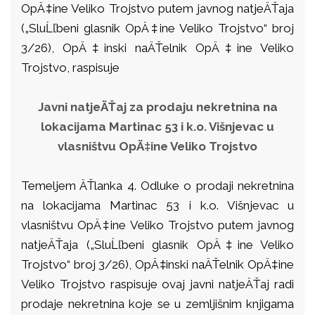
OpÄ‡ine Veliko Trojstvo putem javnog natjeÄŤaja
(„SluĹľbeni glasnik OpÄ‡ine Veliko Trojstvo“ broj
3/26), OpÄ‡inski naÄŤelnik OpÄ‡ine Veliko
Trojstvo, raspisuje
Javni natjeÄŤaj za prodaju nekretnina na
lokacijama Martinac 53 i k.o. Višnjevac u
vlasništvu OpÄ‡ine Veliko Trojstvo
Temeljem ÄŤlanka 4. Odluke o prodaji nekretnina
na lokacijama Martinac 53 i k.o. Višnjevac u
vlasništvu OpÄ‡ine Veliko Trojstvo putem javnog
natjeÄŤaja („SluĹľbeni glasnik OpÄ‡ine Veliko
Trojstvo“ broj 3/26), OpÄ‡inski naÄŤelnik OpÄ‡ine
Veliko Trojstvo raspisuje ovaj javni natjeÄŤaj radi
prodaje nekretnina koje se u zemljišnim knjigama