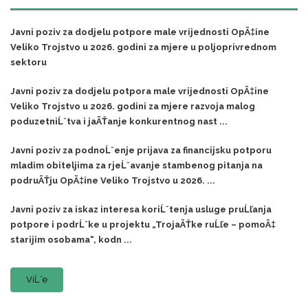
Javni poziv za dodjelu potpore male vrijednosti OpÄ‡ine
Veliko Trojstvo u 2026. godini za mjere u poljoprivrednom
sektoru
Javni poziv za dodjelu potpora male vrijednosti OpÄ‡ine
Veliko Trojstvo u 2026. godini za mjere razvoja malog
poduzetniĹˇtva i jaÄŤanje konkurentnog nast ...
Javni poziv za podnoĹˇenje prijava za financijsku potporu
mladim obiteljima za rjeĹˇavanje stambenog pitanja na
podruÄŤju OpÄ‡ine Veliko Trojstvo u 2026. ...
Javni poziv za iskaz interesa koriĹˇtenja usluge pruĹľanja
potpore i podrĹˇke u projektu „TrojaÄŤke ruĹľe – pomoÄ‡
starijim osobama“, kodn ...
ViĹˇe