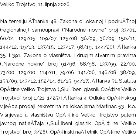
Veliko Trojstvo, 11. lipnja 2026.
Na temelju ÄŤ1anka 48. Zakona o lokalnoj i podruÄŤnoj
(regionalnoj) samoupravi (“Narodne novine” broj 33/01,
60/01, 129/05, 109/07, 125/08, 36/09, 36/09, 150/11,
144/12, 19/13, 137/15, 123/17, 98/19, 144/20), ÄŤlanka
35. i 391. Zakona o vlasništvu i drugim stvarnim pravima
(„Narodne novine” broj 91/96, 68/98, 137/99, 22/00,
73/00, 129/00, 114/01, 79/06, 141/06, 146/08, 38/09,
153/09, 143/12, 152/14, 81/15, 94/17), ÄŤlanka 51. Statuta
OpÄ‡ine Veliko Trojstvo („SluĹľbeni glasnik OpÄ‡ine Veliko
Trojstvo“ broj 1/21, 1/25) i ÄŤlanka 4. Odluke OpÄ‡inskog
vijeÄ‡a prodaji nekretnina na lokacijama Martinac 53 i k.o.
Višnjevac u vlasništvu OpÄ‡ine Veliko Trojstvo putem
javnog natjeÄŤaja („SluĹľbeni glasnik OpÄ‡ine Veliko
Trojstvo“ broj 3/26), OpÄ‡inski naÄŤelnik OpÄ‡ine Veliko