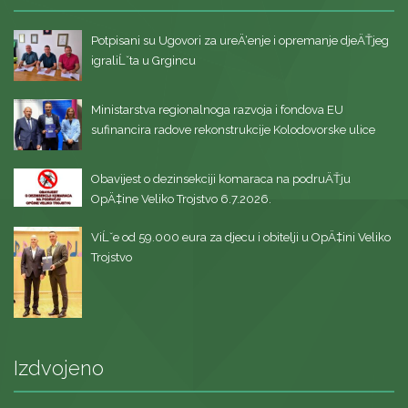
Potpisani su Ugovori za ureÄ‘enje i opremanje djeÄŤjeg
igraliĹˇta u Grgincu
Ministarstva regionalnoga razvoja i fondova EU
sufinancira radove rekonstrukcije Kolodovorske ulice
Obavijest o dezinsekciji komaraca na podruÄŤju
OpÄ‡ine Veliko Trojstvo 6.7.2026.
ViĹˇe od 59.000 eura za djecu i obitelji u OpÄ‡ini Veliko
Trojstvo
Izdvojeno