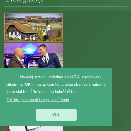
Na ovoj stranici koristimo kolaÄŤiÄ‡e (cookies).
Klikom na "OK" i nastavkom koriĹˇtenja stranice smatramo
da se slaĹľete Ĺˇto koristimo kolaÄŤiÄ‡e.
ZaĹˇtita privatnosti i uvjeti koriĹˇtenja
OK