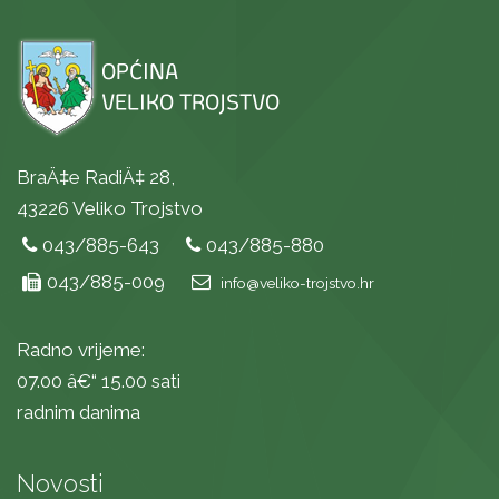
BraÄ‡e RadiÄ‡ 28,
43226 Veliko Trojstvo
043/885-643
043/885-880
043/885-009
info@veliko-trojstvo.hr
Radno vrijeme:
07.00 â€“ 15.00 sati
radnim danima
Novosti