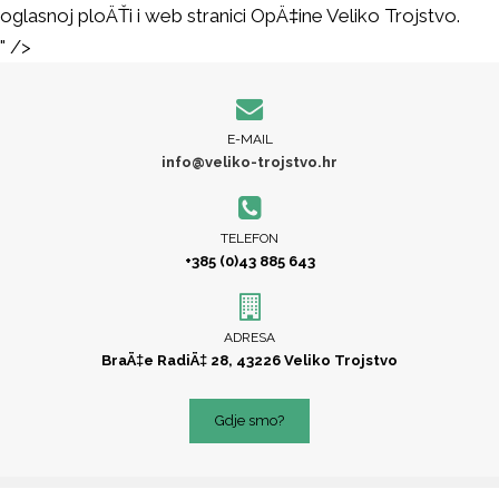
oglasnoj ploÄŤi i web stranici OpÄ‡ine Veliko Trojstvo.
" />
E-MAIL
info@veliko-trojstvo.hr
TELEFON
+385 (0)43 885 643
ADRESA
BraÄ‡e RadiÄ‡ 28, 43226 Veliko Trojstvo
Gdje smo?