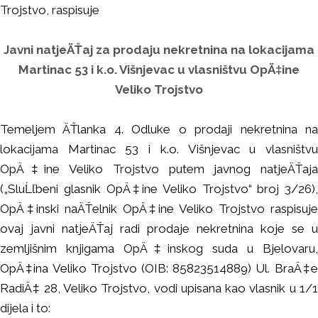
Trojstvo, raspisuje
Javni natjeÄŤaj za prodaju nekretnina na lokacijama
Martinac 53 i k.o. Višnjevac u vlasništvu OpÄ‡ine
Veliko Trojstvo
Temeljem ÄŤlanka 4. Odluke o prodaji nekretnina na
lokacijama Martinac 53 i k.o. Višnjevac u vlasništvu
OpÄ‡ine Veliko Trojstvo putem javnog natjeÄŤaja
(„SluĹľbeni glasnik OpÄ‡ine Veliko Trojstvo“ broj 3/26),
OpÄ‡inski naÄŤelnik OpÄ‡ine Veliko Trojstvo raspisuje
ovaj javni natjeÄŤaj radi prodaje nekretnina koje se u
zemljišnim knjigama OpÄ‡inskog suda u Bjelovaru,
OpÄ‡ina Veliko Trojstvo (OIB: 85823514889) Ul. BraÄ‡e
RadiÄ‡ 28, Veliko Trojstvo, vodi upisana kao vlasnik u 1/1
dijela i to: