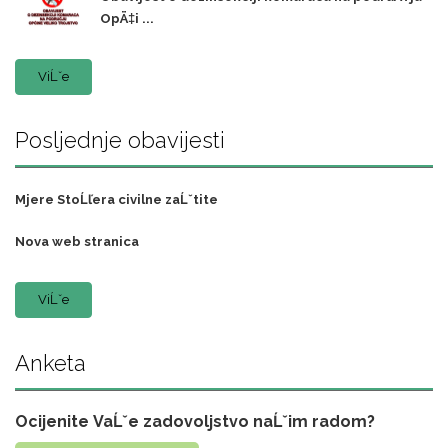
OpÄ‡i ...
ViĹˇe
Posljednje obavijesti
Mjere StoĹľera civilne zaĹˇtite
Nova web stranica
ViĹˇe
Anketa
Ocijenite VaĹˇe zadovoljstvo naĹˇim radom?