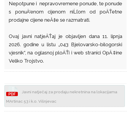
Nepotpune i nepravovremene ponude, te ponude
s ponuÄ‘enom cijenom niĹľom od poÄŤetne
prodajne cijene neÄ‡e se razmatrati.
Ovaj javni natjeÄŤaj je objavljen dana 11. lipnja
2026. godine u listu „043 Bjelovarsko-bilogorski
vjesnik“, na oglasnoj ploÄŤi i web stranici OpÄ‡ine
Veliko Trojstvo.
Javni natječaj za prodaju nekretnina na lokacijama
MArtinac 53 i k.o. Višnjevac