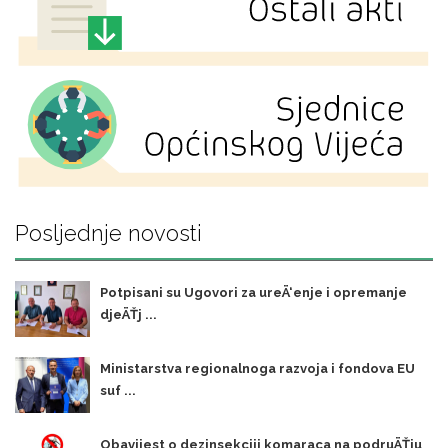
Posljednje novosti
Potpisani su Ugovori za ureÄ‘enje i opremanje
djeÄŤj ...
Ministarstva regionalnoga razvoja i fondova EU
suf ...
Obavijest o dezinsekciji komaraca na podruÄŤju