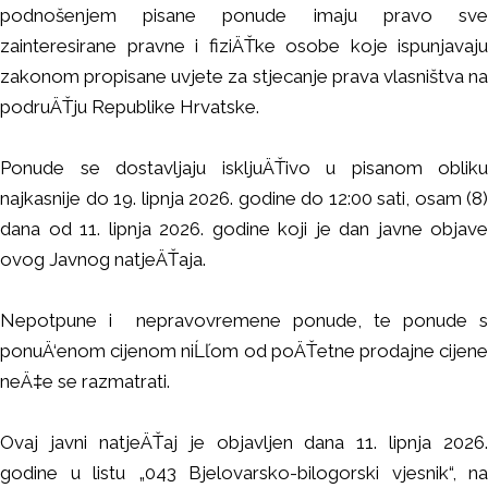
podnošenjem pisane ponude imaju pravo sve
zainteresirane pravne i fiziÄŤke osobe koje ispunjavaju
zakonom propisane uvjete za stjecanje prava vlasništva na
podruÄŤju Republike Hrvatske.
Ponude se dostavljaju iskljuÄŤivo u pisanom obliku
najkasnije do 19. lipnja 2026. godine do 12:00 sati, osam (8)
dana od 11. lipnja 2026. godine koji je dan javne objave
ovog Javnog natjeÄŤaja.
Nepotpune i nepravovremene ponude, te ponude s
ponuÄ‘enom cijenom niĹľom od poÄŤetne prodajne cijene
neÄ‡e se razmatrati.
Ovaj javni natjeÄŤaj je objavljen dana 11. lipnja 2026.
godine u listu „043 Bjelovarsko-bilogorski vjesnik“, na