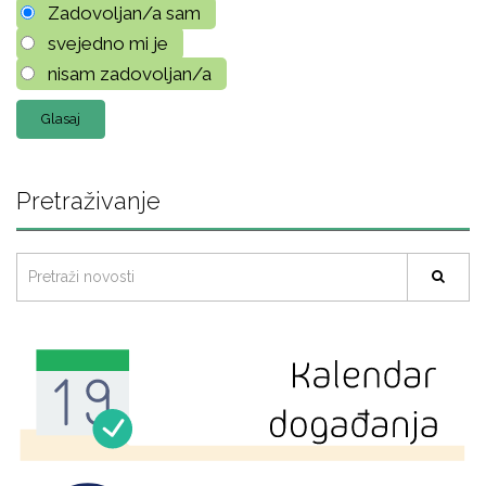
Zadovoljan/a sam
svejedno mi je
nisam zadovoljan/a
Pretraživanje