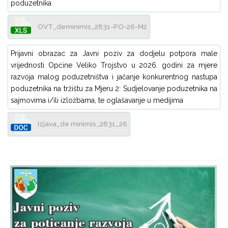
poduzetnika
OVT_deminimis_2831-PO-26-M2
Prijavni obrazac za Javni poziv za dodjelu potpora male
vrijednosti Općine Veliko Trojstvo u 2026. godini za mjere
razvoja malog poduzetništva i jačanje konkurentnog nastupa
poduzetnika na tržištu za Mjeru 2: Sudjelovanje poduzetnika na
sajmovima i/ili izložbama, te oglašavanje u medijima
Izjava_de minimis_2831_26