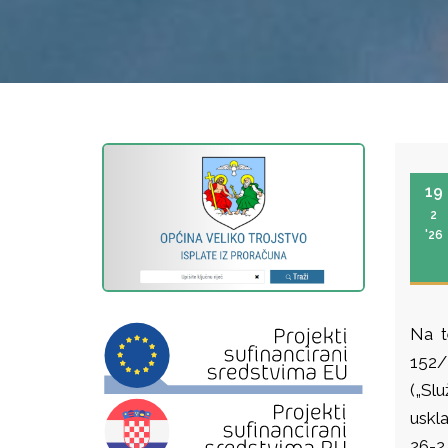
19
2
'26
Na t
152/
(„Sl
uskl
26-2 