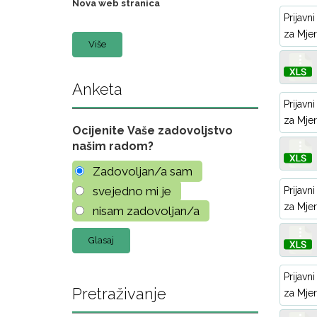
Nova web stranica
Prijavn
za Mjer
Više
Anketa
Prijavn
za Mjer
Ocijenite Vaše zadovoljstvo
našim radom?
Zadovoljan/a sam
svejedno mi je
Prijavn
za Mjer
nisam zadovoljan/a
Prijavn
Pretraživanje
za Mjer