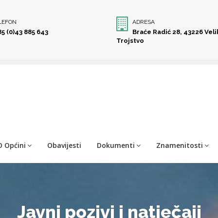
LEFON
ADRESA
85 (0)43 885 643
Braće Radić 28, 43226 Vel
Trojstvo
O Općini
Obavijesti
Dokumenti
Znamenitosti
Javni pozivi i natječaji