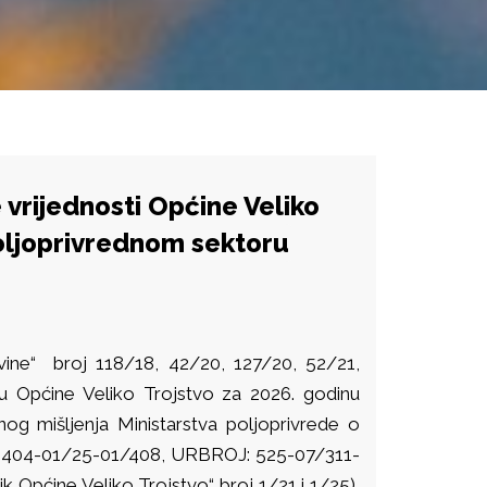
 vrijednosti Općine Veliko
poljoprivrednom sektoru
vine“ broj 118/18, 42/20, 127/20, 52/21,
u Općine Veliko Trojstvo za 2026. godinu
vnog mišljenja Ministarstva poljoprivrede o
A: 404-01/25-01/408, URBROJ: 525-07/311-
ik Općine Veliko Trojstvo“ broj 1/21 i 1/25),