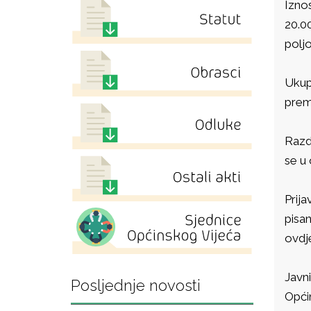
Izno
20.0
poljo
Ukup
prema
Razd
se u 
Prij
pisa
ovdje
Javn
Posljednje novosti
Općin