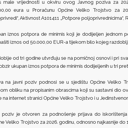
s male vrijednosti u okviru ovog Javnog poziva za 20
00,00 eura u Proračunu Općine Veliko Trojstvo za 2
privredi“, Aktivnost A101411 „Potpore poljoprivrednicima“, 
an iznos potpora de minimis koji je dodijeljen jednom 
šiti iznos od 50.000,00 EUR-a tijekom bilo kojeg razdoblja
oblje od tri godine utvrđuju se na pomičnoj osnovi i pri sv
obzir ukupan iznos potpora de minimis dodijeljenih u tri pr
ava na javni poziv podnosi se u sjedištu Općine Veliko 
nom obliku na propisanim obrascima koji su sastavni dio o
 na internet stranici Općine Veliko Trojstvo i u Jedinstve
i poziv je otvoren za podnošenje prijava do iskorištenj
e Veliko Trojstvo za 2026. godinu, odnosno najkasnije do 1