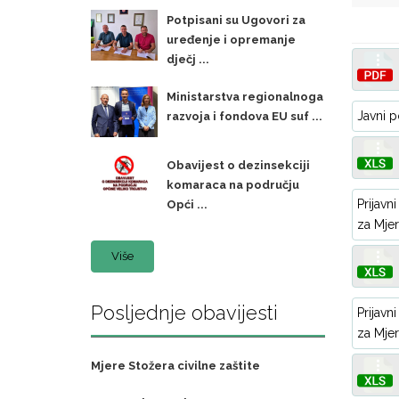
Potpisani su Ugovori za
uređenje i opremanje
dječj ...
Ministarstva regionalnoga
Javni p
razvoja i fondova EU suf ...
Obavijest o dezinsekciji
komaraca na području
Prijavn
Opći ...
za Mjer
Više
Posljednje obavijesti
Prijavn
za Mjer
Mjere Stožera civilne zaštite