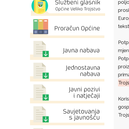
polj
pros
Euro
tekst
Potp
mjer
Potp
proi
prima
Troj
Koris
gosp
Troj