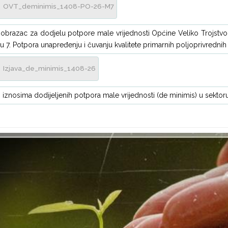
OVT_deminimis_1408-PO-26-M7
i obrazac za dodjelu potpore male vrijednosti Općine Veliko Trojstv
u 7. Potpora unapređenju i čuvanju kvalitete primarnih poljoprivredni
Izjava_de_minimis_1408-26
o iznosima dodijeljenih potpora male vrijednosti (de minimis) u sektor