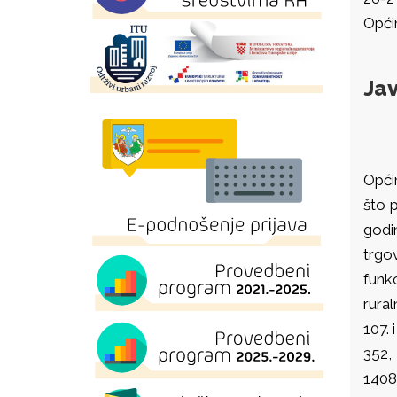
Općin
Jav
Općin
što 
godin
trgo
funk
rura
107.
352,
1408