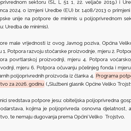
oprivrednom sektoru (SL L 51 1, 22. veljače 2019.) i U
inca 2024. o izmjeni Uredbe (EU) br. 1408/2013 o primjeni 
pske unije na potpore de minimis u poljoprivrednom sekt
u: Uredba de minimis).
ore male vrijednosti iz ovog Javnog poziva, Općina Veliko
u 1. Potpora razvoju stočarske proizvodnje, mjeru 2. Potpo
ora povrtlarskoj proizvodnji, mjeru 4. Potpora voćarsko
zvodnji, mjeru 6. Potpora očuvanju pčelinjeg fonda i mjeru
rnih poljoprivrednih proizvoda iz članka 4.
Programa potpo
stvo za 2026. godinu
(„Službeni glasnik Općine Veliko Trojst
nici sredstava potpore jesu: obiteljska poljoprivredna gos
odarstava, kojima je poljoprivreda osnovna djelatnost, a
stvo, te nemaju dugovanja prema Općini Veliko Trojstvo.