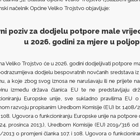
ski načelnik Općine Veliko Trojstvo objavljuje:
ni poziv za dodjelu potpore male vrije
u 2026. godini za mjere u polj
a Veliko Trojstvo će u 2026. godini dodjeljivati potpore m
podrazumijeva dodjelu bespovratnih novčanih sredstava iz
u, a koje zbog svog iznosa ne narušavaju ili ne prijete na
vinu između država članica EU te ne predstavljaju d
cioniranju Europske unije, sve sukladno pravilima EU o
lnom razvoju propisanim Uredbom Komisije (EU) br. 1408/20
 i 108. Ugovora o funkcioniranju Europske unije na potpore
 24. prosinca 2013.), Uredbom Komisije (EU) 2019/316 od 2
/2013 o promjeni članka 107. i 108. Ugovora o funkcionira