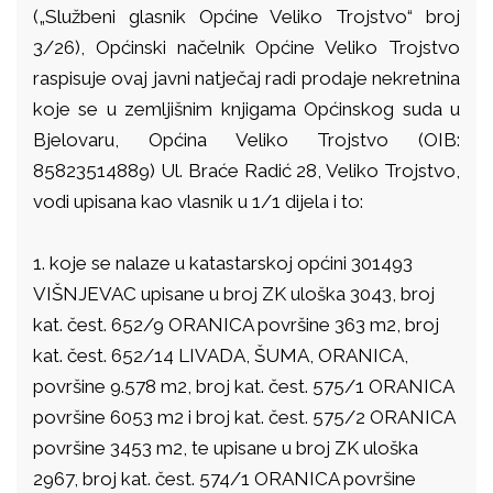
(„Službeni glasnik Općine Veliko Trojstvo“ broj
3/26), Općinski načelnik Općine Veliko Trojstvo
raspisuje ovaj javni natječaj radi prodaje nekretnina
koje se u zemljišnim knjigama Općinskog suda u
Bjelovaru, Općina Veliko Trojstvo (OIB:
85823514889) Ul. Braće Radić 28, Veliko Trojstvo,
vodi upisana kao vlasnik u 1/1 dijela i to:
1. koje se nalaze u katastarskoj općini 301493
VIŠNJEVAC upisane u broj ZK uloška 3043, broj
kat. čest. 652/9 ORANICA površine 363 m2, broj
kat. čest. 652/14 LIVADA, ŠUMA, ORANICA,
površine 9.578 m2, broj kat. čest. 575/1 ORANICA
površine 6053 m2 i broj kat. čest. 575/2 ORANICA
površine 3453 m2, te upisane u broj ZK uloška
2967, broj kat. čest. 574/1 ORANICA površine