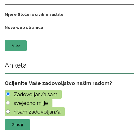
Mjere Stožera civilne zaštite
Nova web stranica
Više
Anketa
Ocijenite Vaše zadovoljstvo našim radom?
Zadovoljan/a sam
svejedno mi je
nisam zadovoljan/a