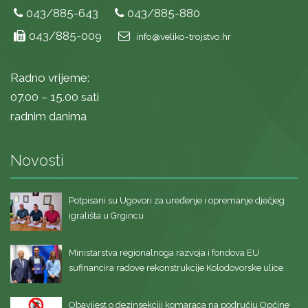
043/885-643
043/885-880
043/885-009
info@veliko-trojstvo.hr
Radno vrijeme:
07.00 – 15.00 sati
radnim danima
Novosti
Potpisani su Ugovori za uređenje i opremanje dječjeg
igrališta u Grgincu
Ministarstva regionalnoga razvoja i fondova EU
sufinancira radove rekonstrukcije Kolodovorske ulice
Obavijest o dezinsekciji komaraca na području Općine