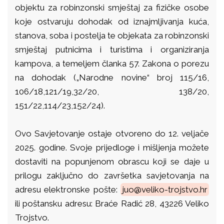
objektu za robinzonski smještaj za fizičke osobe
koje ostvaruju dohodak od iznajmljivanja kuća,
stanova, soba i postelja te objekata za robinzonski
smještaj putnicima i turistima i organiziranja
kampova, a temeljem članka
57. Zakona o porezu
na dohodak („Narodne novine“ broj 115/16,
106/18,121/19,32/20, 138/20,
151/22,114/23,152/24).
Ovo Savjetovanje ostaje otvoreno do 12. veljače
2025. godine. Svoje prijedloge i mišljenja možete
dostaviti na popunjenom obrascu koji se daje u
prilogu zaključno do završetka savjetovanja na
adresu elektronske pošte:
juo@veliko-trojstvo.hr
ili poštansku adresu: Braće Radić 28, 43226 Veliko
Trojstvo.