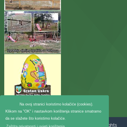
Na ovoj stranici koristimo kolačiće (cookies).
Klikom na "OK" i nastavkom korištenja stranice smatramo
da se slažete što koristimo kolačiće.
Copyright ©2020. Općina Veliko Trojstvo, All Rights
Zaštita privatnosti i uvjeti korištenja