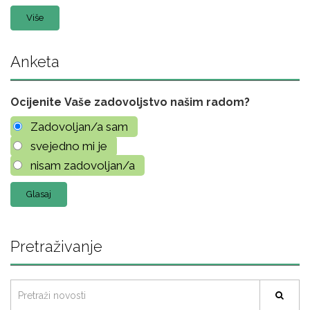
Više
Anketa
Ocijenite Vaše zadovoljstvo našim radom?
Zadovoljan/a sam
svejedno mi je
nisam zadovoljan/a
Pretraživanje