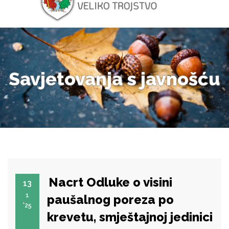
Savjetovanja s javnošću
Nacrt Odluke o visini
13
1
paušalnog poreza po
'25
krevetu, smještajnoj jedinici