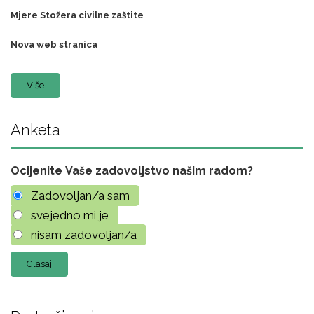
Mjere Stožera civilne zaštite
Nova web stranica
Više
Anketa
Ocijenite Vaše zadovoljstvo našim radom?
Zadovoljan/a sam
svejedno mi je
nisam zadovoljan/a