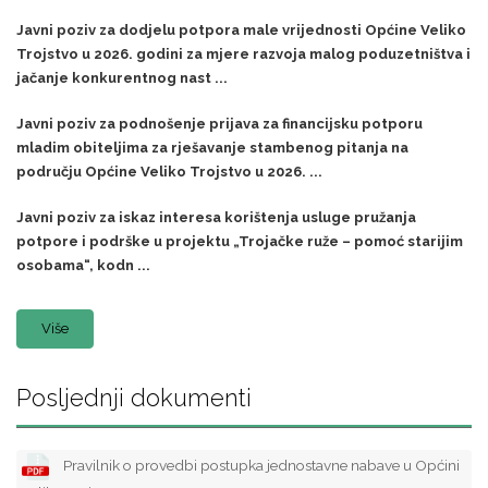
Javni poziv za dodjelu potpora male vrijednosti Općine Veliko
Trojstvo u 2026. godini za mjere razvoja malog poduzetništva i
jačanje konkurentnog nast ...
Javni poziv za podnošenje prijava za financijsku potporu
mladim obiteljima za rješavanje stambenog pitanja na
području Općine Veliko Trojstvo u 2026. ...
Javni poziv za iskaz interesa korištenja usluge pružanja
potpore i podrške u projektu „Trojačke ruže – pomoć starijim
osobama“, kodn ...
Više
Posljednji dokumenti
Pravilnik o provedbi postupka jednostavne nabave u Općini