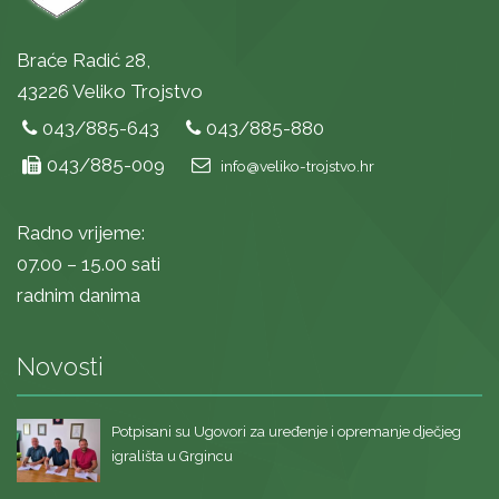
Braće Radić 28,
43226 Veliko Trojstvo
043/885-643
043/885-880
043/885-009
info@veliko-trojstvo.hr
Radno vrijeme:
07.00 – 15.00 sati
radnim danima
Novosti
Potpisani su Ugovori za uređenje i opremanje dječjeg
igrališta u Grgincu