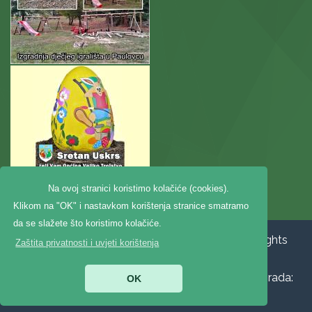
Na ovoj stranici koristimo kolačiće (cookies).
Klikom na "OK" i nastavkom korištenja stranice smatramo
da se slažete što koristimo kolačiće.
Copyright ©2020. Općina Veliko Trojstvo, All Rights
Zaštita privatnosti i uvjeti korištenja
Reserved |
Zaštita privatnosti
|
Digitalna
pristupačnost
|
Jedinstveni digitalni pristupnik
|
Izrada:
OK
Pikant
510