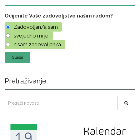
Ocijenite Vaše zadovoljstvo našim radom?
Zadovoljan/a sam
svejedno mi je
nisam zadovoljan/a
Pretraživanje