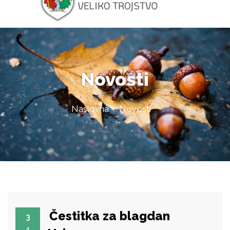
Novosti
Naslovna
Novosti
Čestitka za blagdan
3
4