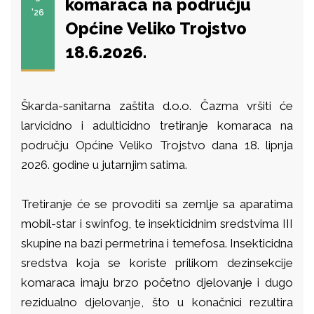
komaraca na području
'26
Općine Veliko Trojstvo
18.6.2026.
Škarda-sanitarna zaštita d.o.o. Čazma vršiti će
larvicidno i adulticidno tretiranje komaraca na
području Općine Veliko Trojstvo
dana 18. lipnja
2026. godine u jutarnjim satima.
Tretiranje će se provoditi sa zemlje sa aparatima
mobil-star i
swinfog, te insekticidnim sredstvima III
skupine na bazi permetrina i temefosa.
Insekticidna
sredstva koja se koriste prilikom dezinsekcije
komaraca imaju brzo početno
djelovanje i dugo
rezidualno djelovanje, što u konačnici rezultira