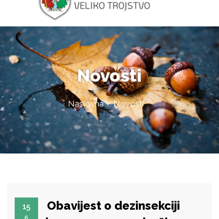
Novosti
Naslovna
Novosti
Obavijest o dezinsekciji
15
6