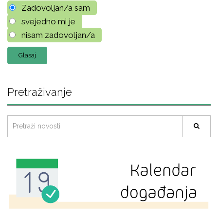
Zadovoljan/a sam
svejedno mi je
nisam zadovoljan/a
Pretraživanje