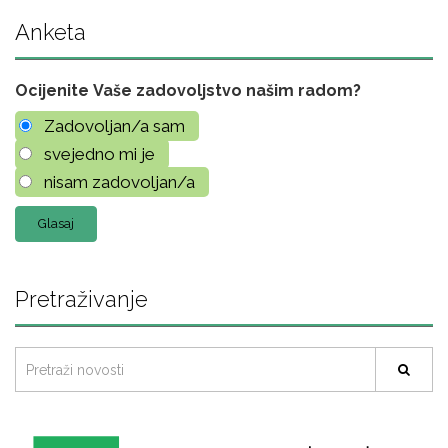
Anketa
Ocijenite Vaše zadovoljstvo našim radom?
Zadovoljan/a sam
svejedno mi je
nisam zadovoljan/a
Pretraživanje