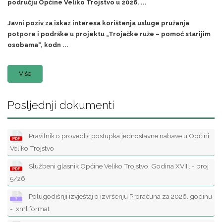
području Općine Veliko Trojstvo u 2026. ...
Javni poziv za iskaz interesa korištenja usluge pružanja
potpore i podrške u projektu „Trojačke ruže – pomoć starijim
osobama“, kodn ...
Više
Posljednji dokumenti
Pravilnik o provedbi postupka jednostavne nabave u Općini
Veliko Trojstvo
Službeni glasnik Općine Veliko Trojstvo, Godina XVIII. - broj
5/26
Polugodišnji izvještaj o izvršenju Proračuna za 2026. godinu
- .xml format