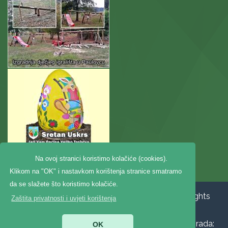
Na ovoj stranici koristimo kolačiće (cookies).
Klikom na "OK" i nastavkom korištenja stranice smatramo
da se slažete što koristimo kolačiće.
Copyright ©2020. Općina Veliko Trojstvo, All Rights
Zaštita privatnosti i uvjeti korištenja
Reserved |
Zaštita privatnosti
|
Digitalna
pristupačnost
|
Jedinstveni digitalni pristupnik
|
Izrada:
OK