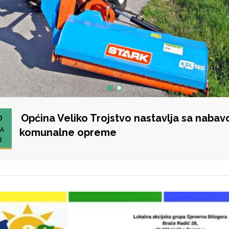
Općina Veliko Trojstvo nastavlja sa naba
0
A
komunalne opreme
8