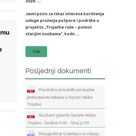
2026. ...
Javni poziv za iskaz interesa korištenja
usluge pružanja potpore i podrške u
projektu „Trojačke ruže – pomoć
emu
starijim osobama“, kodn ...
e
Više
Posljednji dokumenti
Pravilnik o provedbi postupka
jednostavne nabave u Općini Veliko
Trojstvo
Službeni glasnik Općine Veliko
Trojstvo, Godina XVIII. - broj 5/26
Polugodišnji izvještaj o izvršenju