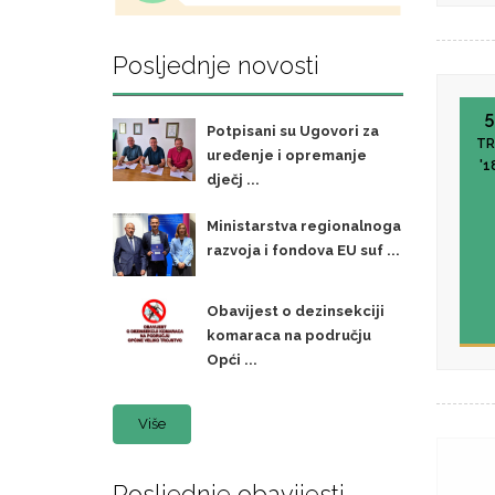
Posljednje novosti
5
Potpisani su Ugovori za
TR
uređenje i opremanje
'1
dječj ...
Ministarstva regionalnoga
razvoja i fondova EU suf ...
Obavijest o dezinsekciji
komaraca na području
Opći ...
Više
Posljednje obavijesti