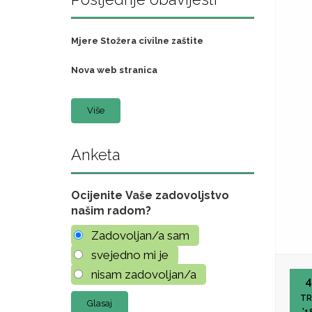
Mjere Stožera civilne zaštite
Nova web stranica
Više
Anketa
Ocijenite Vaše zadovoljstvo
našim radom?
Zadovoljan/a sam
svejedno mi je
nisam zadovoljan/a
4
TR
'1