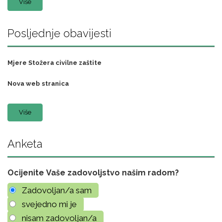
Više
Posljednje obavijesti
Mjere Stožera civilne zaštite
Nova web stranica
Više
Anketa
Ocijenite Vaše zadovoljstvo našim radom?
Zadovoljan/a sam
svejedno mi je
nisam zadovoljan/a