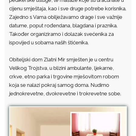
pedikerske usluge, te masaže koje su uračunate u
cijenu smještaja, kao i sve druge potrebe korisnika.
Zajedno s Vama obilježavamo drage i sve važnije
datume, poput rođendana, blagdana i praznika.
Također organiziramo i dolazak svećenika za
ispovijed u sobama naših štićenika.
Obiteljski dom Zlatni Mir smješten je u centru
Velikog Trojstva, u blizini ambulante, ljekarne,
crkve, etno parka i trgovine mješovitom robom
koja se nalazi pokraj samog doma. Nudimo
jednokrevetne, dvokrevetne i trokrevetne sobe.