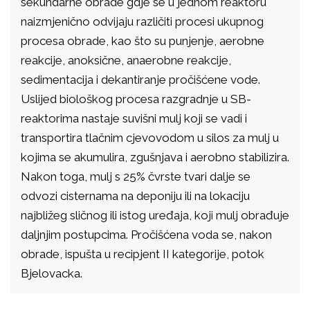
sekundarne obrade gdje se u jednom reaktoru
naizmjenično odvijaju različiti procesi ukupnog
procesa obrade, kao što su punjenje, aerobne
reakcije, anoksične, anaerobne reakcije,
sedimentacija i dekantiranje pročišćene vode.
Uslijed biološkog procesa razgradnje u SB-
reaktorima nastaje suvišni mulj koji se vadi i
transportira tlačnim cjevovodom u silos za mulj u
kojima se akumulira, zgušnjava i aerobno stabilizira.
Nakon toga, mulj s 25% čvrste tvari dalje se
odvozi cisternama na deponiju ili na lokaciju
najbližeg sličnog ili istog uređaja, koji mulj obrađuje
daljnjim postupcima. Pročišćena voda se, nakon
obrade, ispušta u recipjent II kategorije, potok
Bjelovacka.