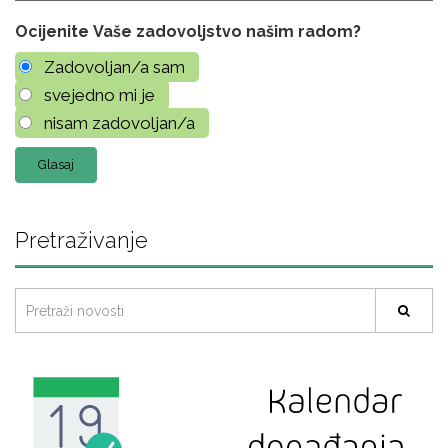
Ocijenite Vaše zadovoljstvo našim radom?
Zadovoljan/a sam
svejedno mi je
nisam zadovoljan/a
Pretraživanje