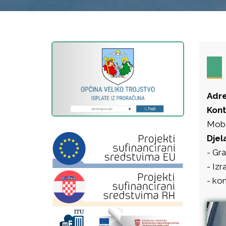
Adr
Kont
Mob:
Djel
- Gr
- Izr
- ko