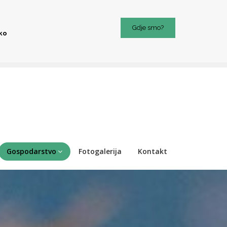
Gdje smo?
iko
Gospodarstvo
Fotogalerija
Kontakt