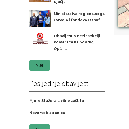
dječj ...
Ministarstva regionalnoga
razvoja i fondova EU suf ...
Obavijest o dezinsekciji
komaraca na području
Opći ...
Više
Posljednje obavijesti
Mjere Stožera civilne zaštite
Nova web stranica