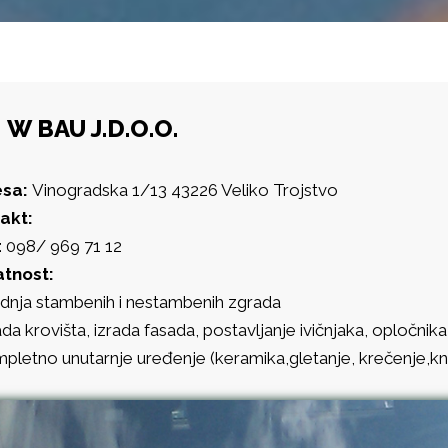
W BAU J.D.O.O.
esa:
Vinogradska 1/13 43226 Veliko Trojstvo
akt:
 098/ 969 71 12
atnost:
adnja stambenih i nestambenih zgrada
ada krovišta, izrada fasada, postavljanje ivičnjaka, opločnika
mpletno unutarnje uređenje (keramika,gletanje, krečenje,kn