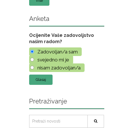
Više
Anketa
Ocijenite Vaše zadovoljstvo
našim radom?
Zadovoljan/a sam
svejedno mi je
nisam zadovoljan/a
Pretraživanje