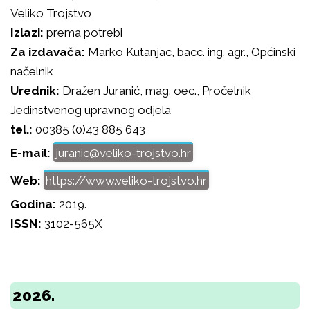
Veliko Trojstvo
Izlazi:
prema potrebi
Za izdavača:
Marko Kutanjac, bacc. ing. agr., Općinski
načelnik
Urednik:
Dražen Juranić, mag. oec., Pročelnik
Jedinstvenog upravnog odjela
tel.:
00385 (0)43 885 643
E-mail:
juranic@veliko-trojstvo.hr
Web:
https://www.veliko-trojstvo.hr
Godina:
2019.
ISSN:
3102-565X
2026.