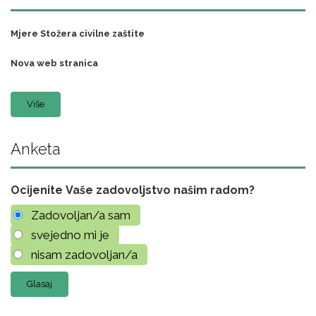
Mjere Stožera civilne zaštite
Nova web stranica
Više
Anketa
Ocijenite Vaše zadovoljstvo našim radom?
Zadovoljan/a sam
svejedno mi je
nisam zadovoljan/a