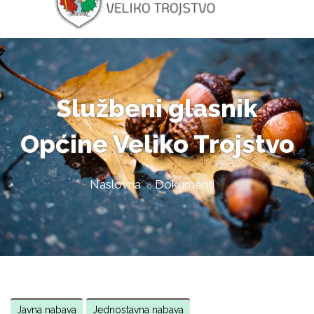
Službeni glasnik
Općine Veliko Trojstvo
Naslovna
Dokumenti
Javna nabava
Jednostavna nabava