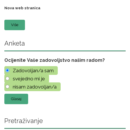
Nova web stranica
Više
Anketa
Ocijenite Vaše zadovoljstvo našim radom?
Zadovoljan/a sam
svejedno mi je
nisam zadovoljan/a
Pretraživanje