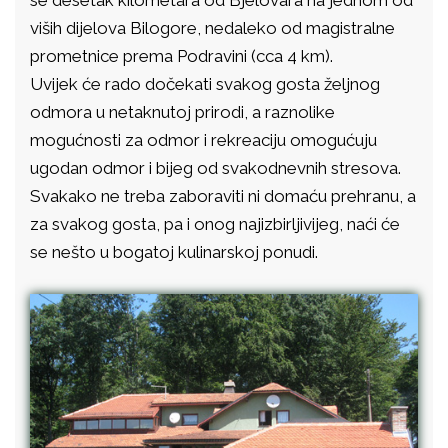
se desetak kilometara od Bjelovara na jednom od
viših dijelova Bilogore, nedaleko od magistralne
prometnice prema Podravini (cca 4 km).
Uvijek će rado dočekati svakog gosta željnog
odmora u netaknutoj prirodi, a raznolike
mogućnosti za odmor i rekreaciju omogućuju
ugodan odmor i bijeg od svakodnevnih stresova.
Svakako ne treba zaboraviti ni domaću prehranu, a
za svakog gosta, pa i onog najizbirljivijeg, naći će
se nešto u bogatoj kulinarskoj ponudi.