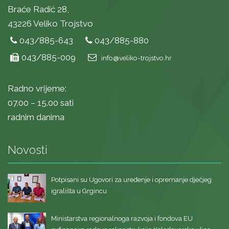
Braće Radić 28,
43226 Veliko Trojstvo
043/885-643
043/885-880
043/885-009
info@veliko-trojstvo.hr
Radno vrijeme:
07.00 – 15.00 sati
radnim danima
Novosti
Potpisani su Ugovori za uređenje i opremanje dječjeg
igrališta u Grgincu
Ministarstva regionalnoga razvoja i fondova EU