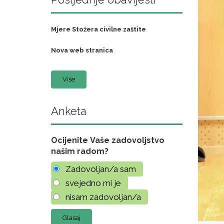
Mjere Stožera civilne zaštite
Nova web stranica
Više
Anketa
Ocijenite Vaše zadovoljstvo
našim radom?
Zadovoljan/a sam
svejedno mi je
nisam zadovoljan/a