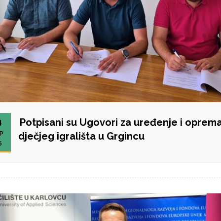
Potpisani su Ugovori za uređenje i oprem
4
P
dječjeg igrališta u Grgincu
6