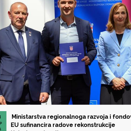
Ministarstva regionalnoga razvoja i fondo
3
P
EU sufinancira radove rekonstrukcije
6