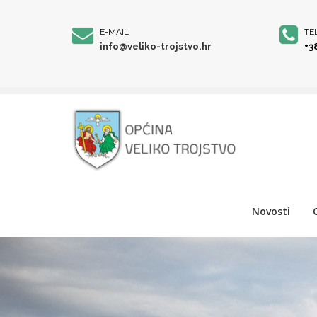
E-MAIL
TE
info@veliko-trojstvo.hr
+3
Novosti