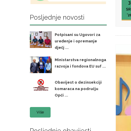
3
SR
'2
Posljednje novosti
Potpisani su Ugovori za
uređenje i opremanje
dječj ...
Ministarstva regionalnoga
razvoja i fondova EU suf ...
Obavijest o dezinsekciji
komaraca na području
Opći ...
Više
Posljednje obavijesti