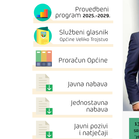
1
SR
'2