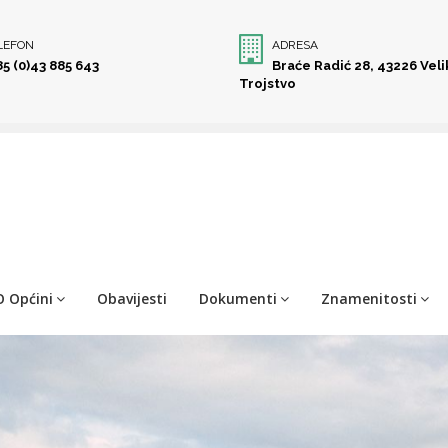
LEFON
ADRESA
85 (0)43 885 643
Braće Radić 28, 43226 Vel
Trojstvo
O Općini
Obavijesti
Dokumenti
Znamenitosti