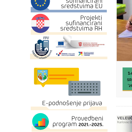
1
SR
'2