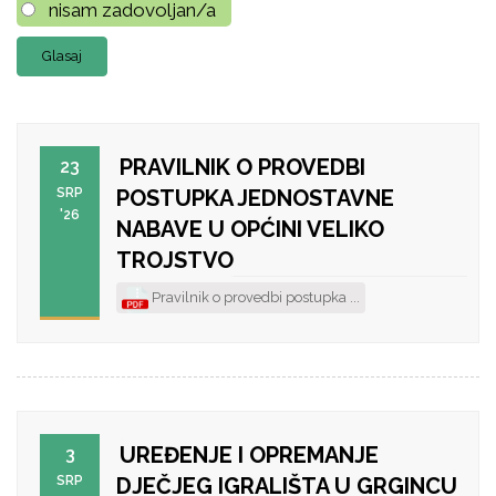
nisam zadovoljan/a
PRAVILNIK O PROVEDBI
23
SRP
POSTUPKA JEDNOSTAVNE
'26
NABAVE U OPĆINI VELIKO
TROJSTVO
Pravilnik o provedbi postupka ...
UREĐENJE I OPREMANJE
3
SRP
DJEČJEG IGRALIŠTA U GRGINCU