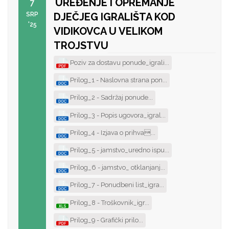
UREĐENJE I OPREMANJE
7
SRP
DJEČJEG IGRALIŠTA KOD
'25
VIDIKOVCA U VELIKOM
TROJSTVU
Poziv za dostavu ponude_igrali...
Prilog_1 - Naslovna strana pon...
Prilog_2 - Sadržaj ponude...
Prilog_3 - Popis ugovora_igral...
Prilog_4 - Izjava o prihva...
Prilog_5 - jamstvo_uredno ispu...
Prilog_6 - jamstvo_ otklanjanj...
Prilog_7 - Ponudbeni list_igra...
Prilog_8 - Troškovnik_igr...
Prilog_9 - Grafički prilo...