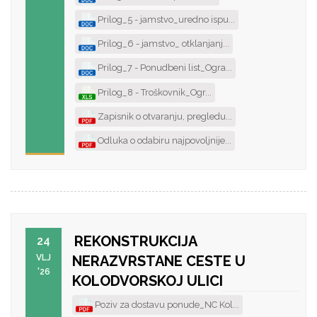
Prilog_5 - jamstvo_uredno ispu...
Prilog_6 - jamstvo_ otklanjanj...
Prilog_7 - Ponudbeni list_Ogra...
Prilog_8 - Troškovnik_Ogr...
Zapisnik o otvaranju, pregledu...
Odluka o odabiru najpovoljnije...
REKONSTRUKCIJA
24
VLJ
NERAZVRSTANE CESTE U
'26
KOLODVORSKOJ ULICI
Poziv za dostavu ponude_NC Kol...