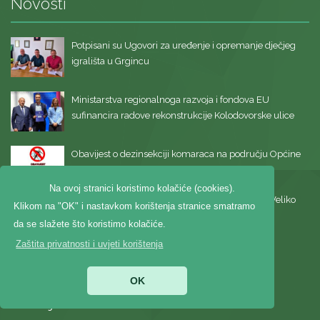
Novosti
Potpisani su Ugovori za uređenje i opremanje dječjeg
igrališta u Grgincu
Ministarstva regionalnoga razvoja i fondova EU
sufinancira radove rekonstrukcije Kolodovorske ulice
Obavijest o dezinsekciji komaraca na području Općine
Veliko Trojstvo 6.7.2026.
Na ovoj stranici koristimo kolačiće (cookies).
Više od 59.000 eura za djecu i obitelji u Općini Veliko
Klikom na "OK" i nastavkom korištenja stranice smatramo
Trojstvo
da se slažete što koristimo kolačiće.
Zaštita privatnosti i uvjeti korištenja
OK
Izdvojeno