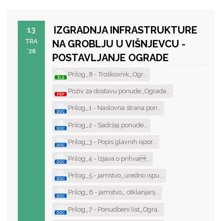
IZGRADNJA INFRASTRUKTURE
13
TRA
NA GROBLJU U VIŠNJEVCU -
'26
POSTAVLJANJE OGRADE
Prilog_8 - Troškovnik_Ogr...
Poziv za dostavu ponude_Ograda...
Prilog_1 - Naslovna strana pon...
Prilog_2 - Sadržaj ponude...
Prilog_3 - Popis glavnih ispor...
Prilog_4 - Izjava o prihva...
Prilog_5 - jamstvo_uredno ispu...
Prilog_6 - jamstvo_ otklanjanj...
Prilog_7 - Ponudbeni list_Ogra...