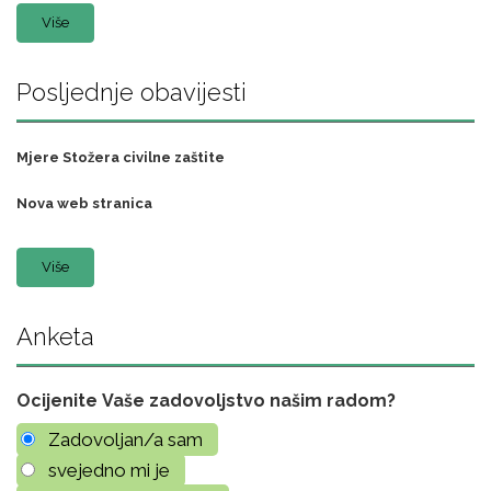
Više
Posljednje obavijesti
Mjere Stožera civilne zaštite
Nova web stranica
Više
Anketa
Ocijenite Vaše zadovoljstvo našim radom?
Zadovoljan/a sam
svejedno mi je