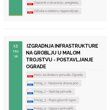
Zapisnik o otvaranju, pregledu...
Odluka o odabiru najpovoljnije...
IZGRADNJA INFRASTRUKTURE
13
TRA
NA GROBLJU U MALOM
'26
TROJSTVU - POSTAVLJANJE
OGRADE
Poziv za dostavu ponude_Ograda...
Prilog_1 - Naslovna strana pon...
Prilog_2 - Sadržaj ponude...
Prilog_3 - Popis glavnih ispor...
Prilog_4 - Izjava o prihva...