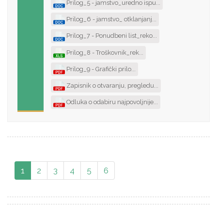
Prilog_5 - jamstvo_uredno ispu...
Prilog_6 - jamstvo_ otklanjanj...
Prilog_7 - Ponudbeni list_reko...
Prilog_8 - Troškovnik_rek...
Prilog_9 - Grafički prilo...
Zapisnik o otvaranju, pregledu...
Odluka o odabiru najpovoljnije...
1
2
3
4
5
6