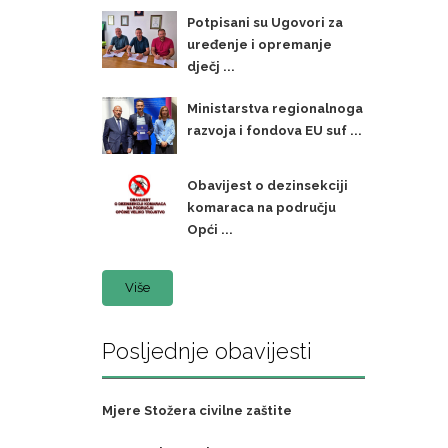
Potpisani su Ugovori za
uređenje i opremanje
dječj ...
Ministarstva regionalnoga
razvoja i fondova EU suf ...
Obavijest o dezinsekciji
komaraca na području
Opći ...
Više
Posljednje obavijesti
Mjere Stožera civilne zaštite