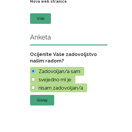
Nova web stranica
Više
Anketa
Ocijenite Vaše zadovoljstvo
našim radom?
Zadovoljan/a sam
svejedno mi je
nisam zadovoljan/a