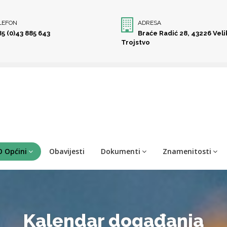
LEFON
ADRESA
85 (0)43 885 643
Braće Radić 28, 43226 Vel
Trojstvo
O Općini
Obavijesti
Dokumenti
Znamenitosti
Kalendar događanja