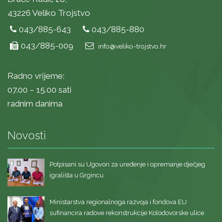
43226 Veliko Trojstvo
043/885-643
043/885-880
043/885-009
info@veliko-trojstvo.hr
Radno vrijeme:
07.00 – 15.00 sati
radnim danima
Novosti
Potpisani su Ugovori za uređenje i opremanje dječjeg
igrališta u Grgincu
Ministarstva regionalnoga razvoja i fondova EU
sufinancira radove rekonstrukcije Kolodovorske ulice