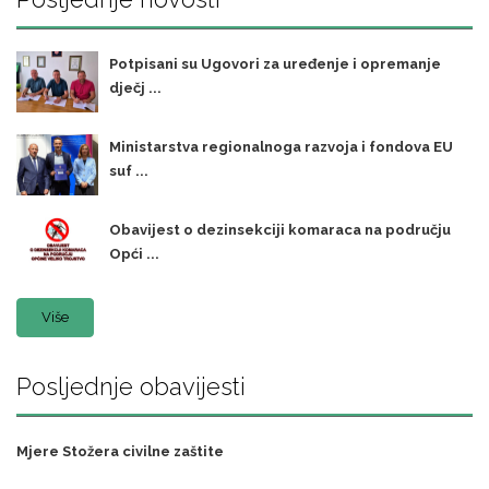
Potpisani su Ugovori za uređenje i opremanje
dječj ...
Ministarstva regionalnoga razvoja i fondova EU
suf ...
Obavijest o dezinsekciji komaraca na području
Opći ...
Više
Posljednje obavijesti
Mjere Stožera civilne zaštite