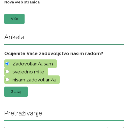
Nova web stranica
Više
Anketa
Ocijenite Vaše zadovoljstvo našim radom?
Zadovoljan/a sam
svejedno mi je
nisam zadovoljan/a
Pretraživanje