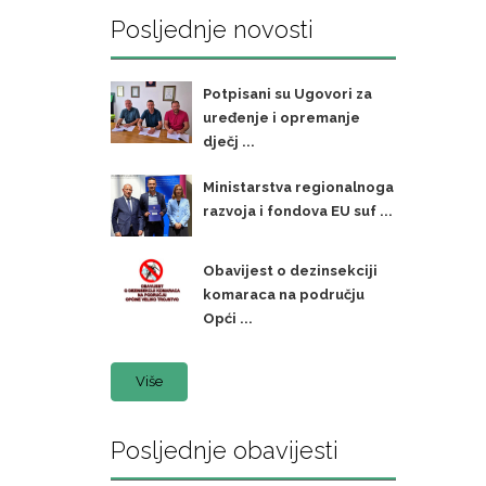
Posljednje novosti
Potpisani su Ugovori za
uređenje i opremanje
dječj ...
Ministarstva regionalnoga
razvoja i fondova EU suf ...
Obavijest o dezinsekciji
komaraca na području
Opći ...
Više
Posljednje obavijesti