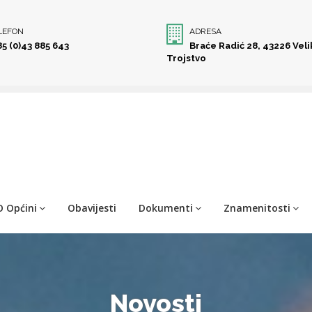
LEFON
ADRESA
85 (0)43 885 643
Braće Radić 28, 43226 Vel
Trojstvo
O Općini
Obavijesti
Dokumenti
Znamenitosti
Novosti