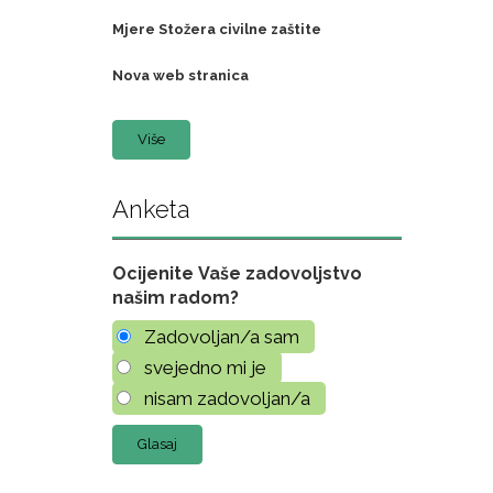
Mjere Stožera civilne zaštite
Nova web stranica
Više
Anketa
Ocijenite Vaše zadovoljstvo
našim radom?
Zadovoljan/a sam
svejedno mi je
nisam zadovoljan/a