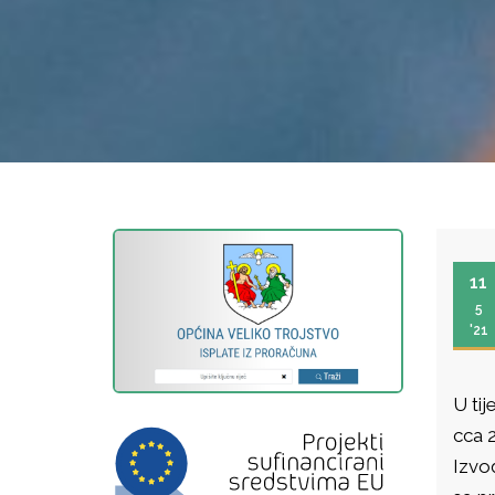
11
5
'21
U tij
cca 
Izvo