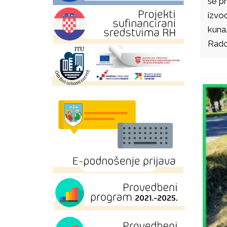
se pr
izvo
kuna
Rado