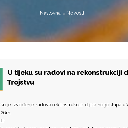
Naslovna
Novosti
U tijeku su radovi na rekonstrukciji
Trojstvu
eku je izvođenje radova rekonstrukcije dijela nogostupa u V
226m.
de