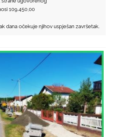
 od strane ugovorenog
nosi 109.450,00
k dana očekuje njihov uspješan završetak.