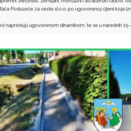
ipremni, betonski, zemljani, montažni i asfalterski radovi,
đača Poduzeće za ceste d.o.o. po ugovorenoj cijeni koja iz
.
vi napreduju ugovorenom dinamikom, te se u narednih 15-a