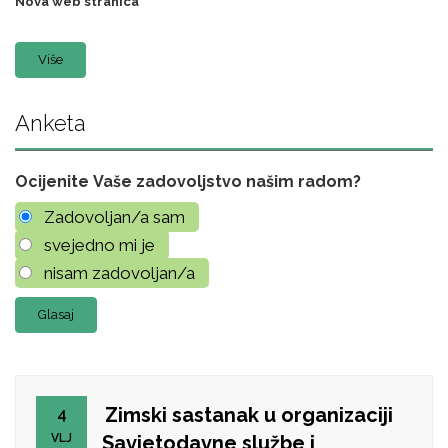
Nova web stranica
Više
Anketa
Ocijenite Vaše zadovoljstvo našim radom?
Zadovoljan/a sam
svejedno mi je
nisam zadovoljan/a
Zimski sastanak u organizaciji
4
VLJ
Savjetodavne službe i