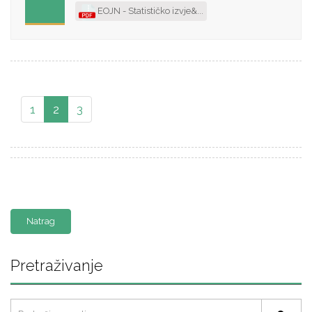
EOJN - Statističko izvje&...
1
2
3
Natrag
Pretraživanje