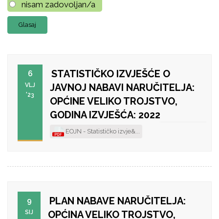
nisam zadovoljan/a
STATISTIČKO IZVJEŠĆE O
6
VLJ
JAVNOJ NABAVI NARUČITELJA:
'23
OPĆINE VELIKO TROJSTVO,
GODINA IZVJEŠĆA: 2022
EOJN - Statističko izvje&...
PLAN NABAVE NARUČITELJA:
9
SIJ
OPĆINA VELIKO TROJSTVO,