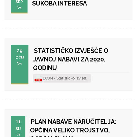
SRP
SUKOBA INTERESA
'21
STATISTIČKO IZVJEŠĆE O
29
OŽU
JAVNOJ NABAVI ZA 2020.
'21
GODINU
EOJN - Statističko izvje&...
PLAN NABAVE NARUČITELJA:
11
SIJ
OPĆINA VELIKO TROJSTVO,
'21