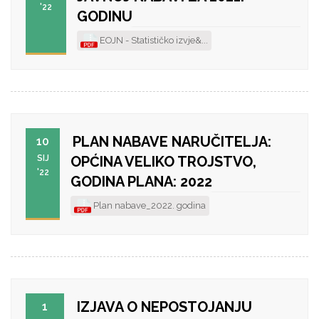
'22
GODINU
EOJN - Statističko izvje&...
PLAN NABAVE NARUČITELJA:
10
SIJ
OPĆINA VELIKO TROJSTVO,
'22
GODINA PLANA: 2022
Plan nabave_2022. godina
IZJAVA O NEPOSTOJANJU
1