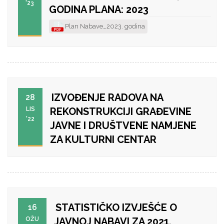
'23
GODINA PLANA: 2023
Plan Nabave_2023. godina
IZVOĐENJE RADOVA NA
28
LIS
REKONSTRUKCIJI GRAĐEVINE
'22
JAVNE I DRUŠTVENE NAMJENE
ZA KULTURNI CENTAR
STATISTIČKO IZVJEŠĆE O
16
OŽU
JAVNOJ NABAVI ZA 2021.