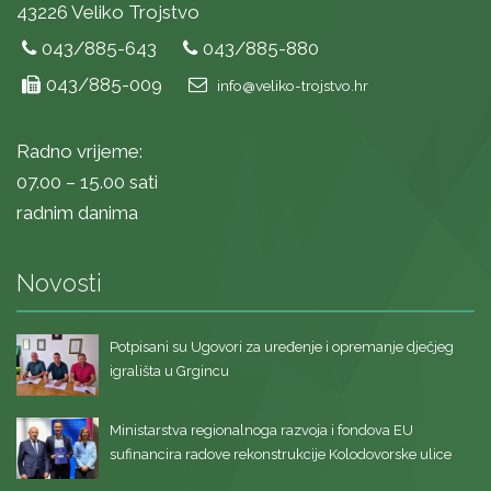
43226 Veliko Trojstvo
043/885-643
043/885-880
043/885-009
info@veliko-trojstvo.hr
Radno vrijeme:
07.00 – 15.00 sati
radnim danima
Novosti
Potpisani su Ugovori za uređenje i opremanje dječjeg
igrališta u Grgincu
Ministarstva regionalnoga razvoja i fondova EU
sufinancira radove rekonstrukcije Kolodovorske ulice