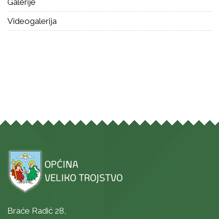
Galerije
Videogalerija
Braće Radić 28,