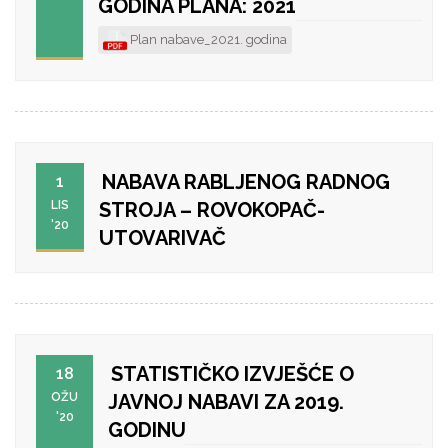
GODINA PLANA: 2021
Plan nabave_2021. godina
NABAVA RABLJENOG RADNOG
1
LIS
STROJA – ROVOKOPAČ-
'20
UTOVARIVAČ
STATISTIČKO IZVJEŠĆE O
18
OŽU
JAVNOJ NABAVI ZA 2019.
'20
GODINU