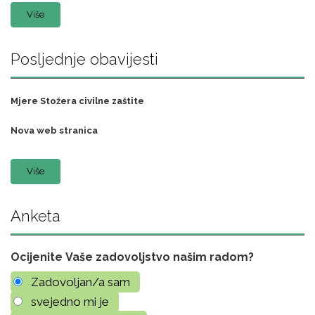
Više
Posljednje obavijesti
Mjere Stožera civilne zaštite
Nova web stranica
Više
Anketa
Ocijenite Vaše zadovoljstvo našim radom?
Zadovoljan/a sam
svejedno mi je