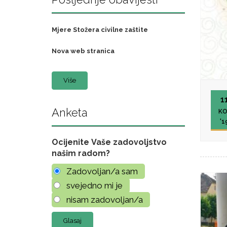
Mjere Stožera civilne zaštite
Nova web stranica
Više
1
Anketa
KO
'1
Ocijenite Vaše zadovoljstvo
našim radom?
Zadovoljan/a sam
svejedno mi je
nisam zadovoljan/a