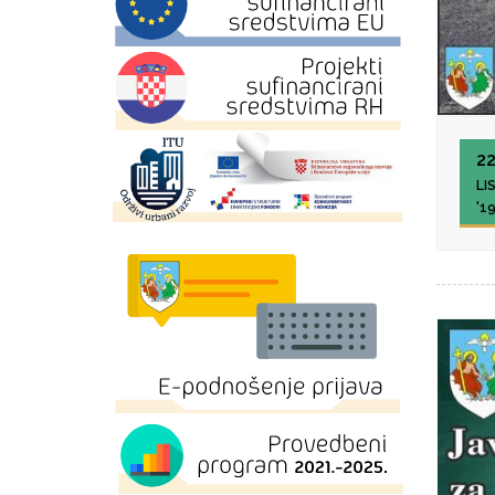
2
LI
'1