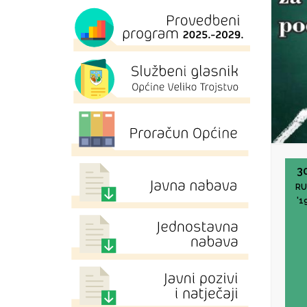
3
RU
'1