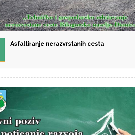
Asfaltiranje nerazvrstanih cesta
2
S
9