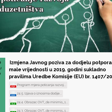
Izmjena Javnog poziva za dodjelu potpora
0
J
male vrijednosti u 2019. godini sukladno
9
pravilima Uredbe Komisije (EU) br. 1407/2
Program mjera poticanja razvoj...
24.5. Izjava o iznosima dodije...
24.4. Obrazac OVT_de minimis_1...
24.3. Obrazac OVT_de minimis_1...