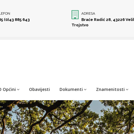
LEFON
ADRESA
85 (0)43 885 643
Braće Radić 28, 43226 Vel
Trojstvo
O Općini
Obavijesti
Dokumenti
Znamenitosti