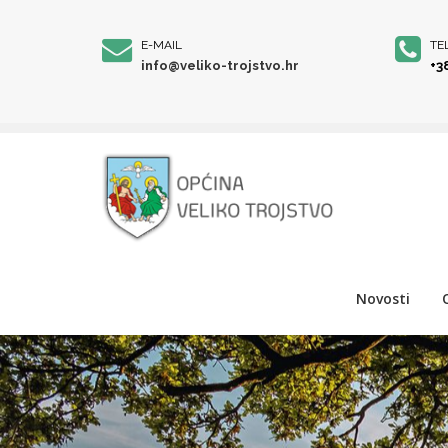
E-MAIL
TE
info@veliko-trojstvo.hr
+3
Novosti