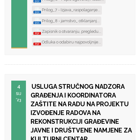
Prilog_7 - Izjava_raspolaganje...
Prilog_8 - jamstvo_ otklanjanj...
Zapisnik o otvaranju, pregledu...
Odluka o odabiru najpovoljnije...
USLUGA STRUČNOG NADZORA
4
SIJ
GRAĐENJA I KOORDINATORA
'23
ZAŠTITE NA RADU NA PROJEKTU
IZVOĐENJE RADOVA NA
REKONSTRUKCIJI GRAĐEVINE
JAVNE I DRUŠTVENE NAMJENE ZA
KULTURNI CENTAR