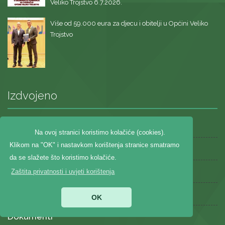
Veliko Trojstvo 6.7.2026.
Više od 59.000 eura za djecu i obitelji u Općini Veliko
Trojstvo
Izdvojeno
Novosti
Na ovoj stranici koristimo kolačiće (cookies).
Klikom na "OK" i nastavkom korištenja stranice smatramo
O Općini
da se slažete što koristimo kolačiće.
Obavijesti
Zaštita privatnosti i uvjeti korištenja
Kalendar događanja
OK
Dokumenti