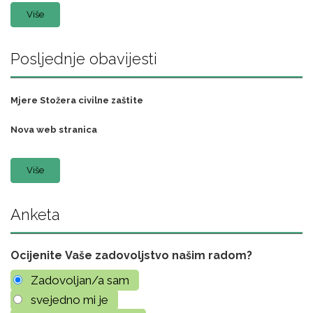
Više
Posljednje obavijesti
Mjere Stožera civilne zaštite
Nova web stranica
Više
Anketa
Ocijenite Vaše zadovoljstvo našim radom?
Zadovoljan/a sam
svejedno mi je