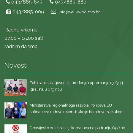
043/885-643
043/885-880
043/885-009
info@veliko-trojstvo.hr
Radno vrijeme:
07.00 – 15.00 sati
radnim danima
Novosti
Potpisani su Ugovori za uređenje i opremanje dječjeg
igrališta u Grgincu
Ministarstva regionalnoga razvoja i fondova EU
sufinancira radove rekonstrukcije Kolodovorske ulice
Obavijest o dezinsekciji komaraca na području Općine