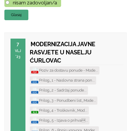
nisam zadovoljan/a
MODERNIZACIJA JAVNE
7
VLJ
RASVJETE U NASELJU
'23
ĆURLOVAC
Poziv za dostavu ponude - Mode...
Prilog_1 - Naslovna strana pon...
Prilog_2 - Sadržaj ponude...
Prilog_3 - Ponudbeni list_Mode...
Prilog_4 - Troškovnik_Mod...
Prilog_5 - Izjava o prihva...
Prilog_6 - Popis ugovora_Moder...