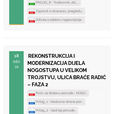
PRILOG_8 - Troškovnik_dd_...
Zapisnik o otvaranju, pregledu...
Odluka o odabiru najpovoljnije...
REKONSTRUKCIJA I
18
OŽU
MODERNIZACIJA DIJELA
'22
NOGOSTUPA U VELIKOM
TROJSTVU, ULICA BRAĆE RADIĆ
– FAZA 2
Poziv za dostavu ponude - NOGO...
Prilog_1 - Naslovna strana pon...
Prilog_2 - Sadržaj ponude...