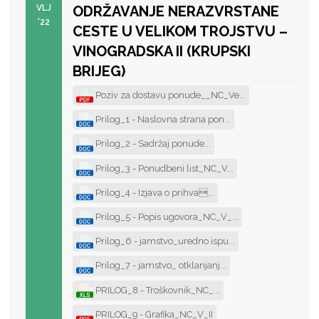
VLJ
ODRŽAVANJE NERAZVRSTANE
'22
CESTE U VELIKOM TROJSTVU –
VINOGRADSKA II (KRUPSKI
BRIJEG)
Poziv za dostavu ponude__NC_Ve...
Prilog_1 - Naslovna strana pon...
Prilog_2 - Sadržaj ponude...
Prilog_3 - Ponudbeni list_NC_V...
Prilog_4 - Izjava o prihva...
Prilog_5 - Popis ugovora_NC_V_...
Prilog_6 - jamstvo_uredno ispu...
Prilog_7 - jamstvo_ otklanjanj...
PRILOG_8 - Troškovnik_NC_...
PRILOG_9 - Grafika_NC_V_II