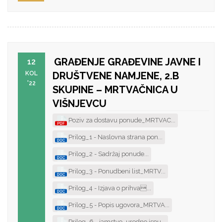
GRAĐENJE GRAĐEVINE JAVNE I
12
KOL
DRUŠTVENE NAMJENE, 2.B
'22
SKUPINE – MRTVAČNICA U
VIŠNJEVCU
Poziv za dostavu ponude_MRTVAC...
Prilog_1 - Naslovna strana pon...
Prilog_2 - Sadržaj ponude...
Prilog_3 - Ponudbeni list_MRTV...
Prilog_4 - Izjava o prihva...
Prilog_5 - Popis ugovora_MRTVA...
Prilog_6 - jamstvo_uredno ispu...